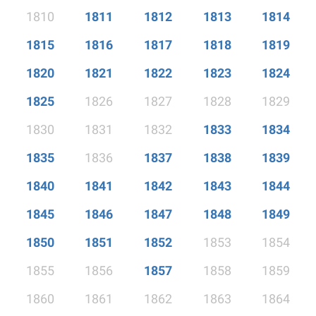
1810
1811
1812
1813
1814
1815
1816
1817
1818
1819
1820
1821
1822
1823
1824
1825
1826
1827
1828
1829
1830
1831
1832
1833
1834
1835
1836
1837
1838
1839
1840
1841
1842
1843
1844
1845
1846
1847
1848
1849
1850
1851
1852
1853
1854
1855
1856
1857
1858
1859
1860
1861
1862
1863
1864