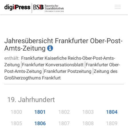
Toggl
navig
Jahresübersicht Frankfurter Ober-Post-
Amts-Zeitung
enthält:
Frankfurter Kaiserliche Reichs-Ober-Post-Amts-
Zeitung
Frankfurter Konversationsblatt
Frankfurter Ober-
Post-Amts-Zeitung
Frankfurter Postzeitung
Zeitung des
Großherzogthums Frankfurt
19. Jahrhundert
1800
1801
1802
1803
1804
1805
1806
1807
1808
1809