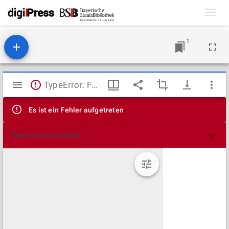
Toggl
navig
1
Mirador
TypeError: Failed to fetch
Viewer
Es ist ein Fehler aufgetreten
Technische Details