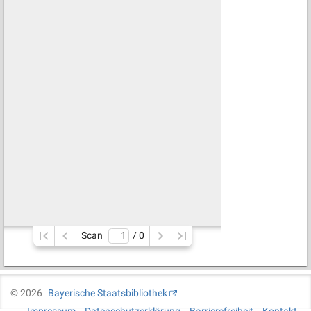
Scan
/ 
0
©
2026
Bayerische Staatsbibliothek
Impressum
Datenschutzerklärung
Barrierefreiheit
Kontakt