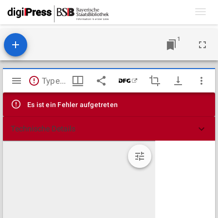
Toggl
navig
1
Mirador
TypeError: Failed to fetch
Viewer
Es ist ein Fehler aufgetreten
Technische Details