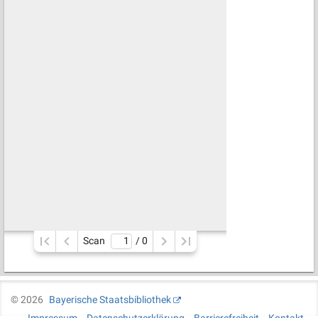
Scan
/ 
0
©
2026
Bayerische Staatsbibliothek
Impressum
Datenschutzerklärung
Barrierefreiheit
Kontakt