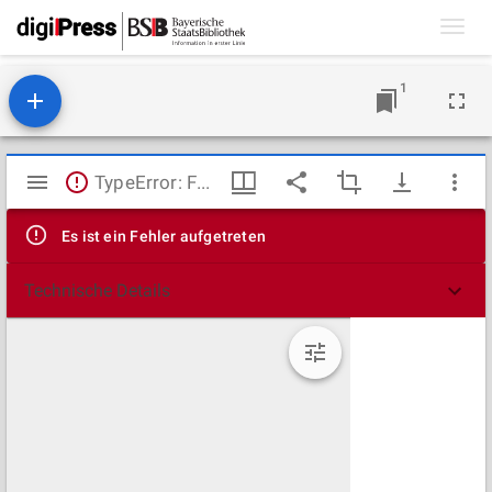
Toggl
navig
1
Mirador
TypeError: Failed to fetch
Viewer
Es ist ein Fehler aufgetreten
Technische Details