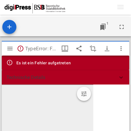
Toggl
navig
1
Mirador
TypeError: Failed to fetch
Viewer
Es ist ein Fehler aufgetreten
Technische Details