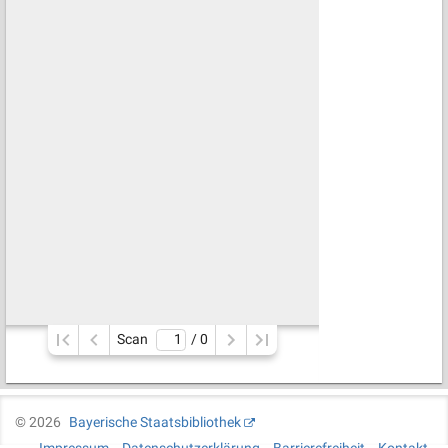
Scan
/ 
0
©
2026
Bayerische Staatsbibliothek
Impressum
Datenschutzerklärung
Barrierefreiheit
Kontakt