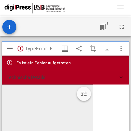
Toggl
navig
1
Mirador
TypeError: Failed to fetch
Viewer
Es ist ein Fehler aufgetreten
Technische Details