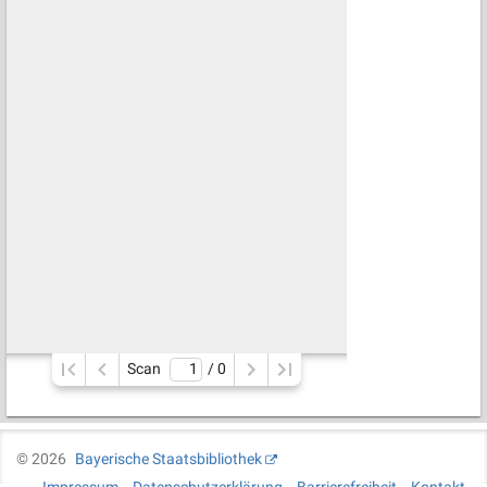
Scan
/ 
0
©
2026
Bayerische Staatsbibliothek
Impressum
Datenschutzerklärung
Barrierefreiheit
Kontakt