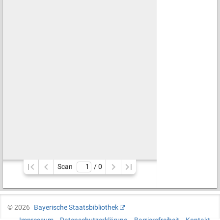
Scan
/ 
0
©
2026
Bayerische Staatsbibliothek
Impressum
Datenschutzerklärung
Barrierefreiheit
Kontakt