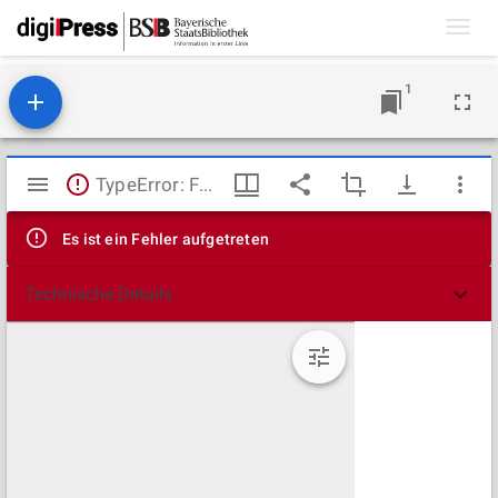
Toggl
navig
1
Mirador
TypeError: Failed to fetch
Viewer
Es ist ein Fehler aufgetreten
Technische Details