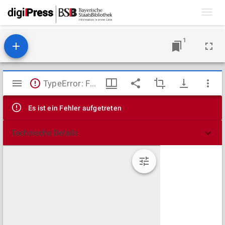
Toggl
navig
1
Mirador
TypeError: Failed to fetch
Viewer
Es ist ein Fehler aufgetreten
Technische Details