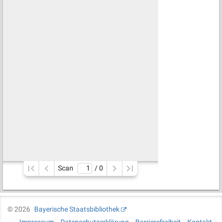
Scan
/ 
0
©
2026
Bayerische Staatsbibliothek
Impressum
Datenschutzerklärung
Barrierefreiheit
Kontakt