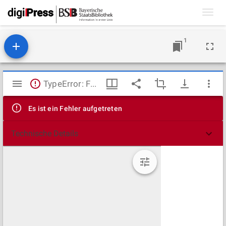
Toggl
navig
1
Mirador
TypeError: Failed to fetch
Viewer
Es ist ein Fehler aufgetreten
Technische Details