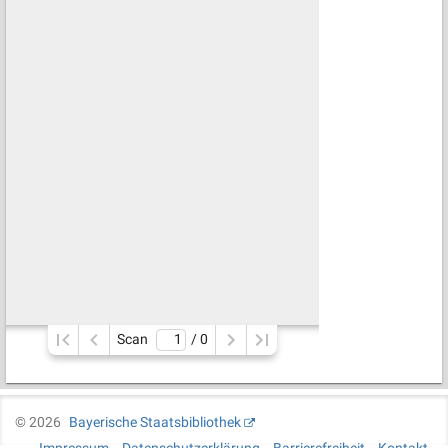
Scan
/ 
0
©
2026
Bayerische Staatsbibliothek
Impressum
Datenschutzerklärung
Barrierefreiheit
Kontakt