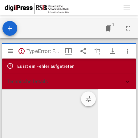
Toggl
navig
1
Mirador
TypeError: Failed to fetch
Viewer
Es ist ein Fehler aufgetreten
Technische Details