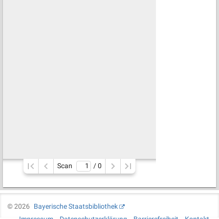
Scan
/ 
0
©
2026
Bayerische Staatsbibliothek
Impressum
Datenschutzerklärung
Barrierefreiheit
Kontakt