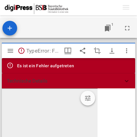
Toggl
navig
1
Mirador
TypeError: Failed to fetch
Viewer
Es ist ein Fehler aufgetreten
Technische Details