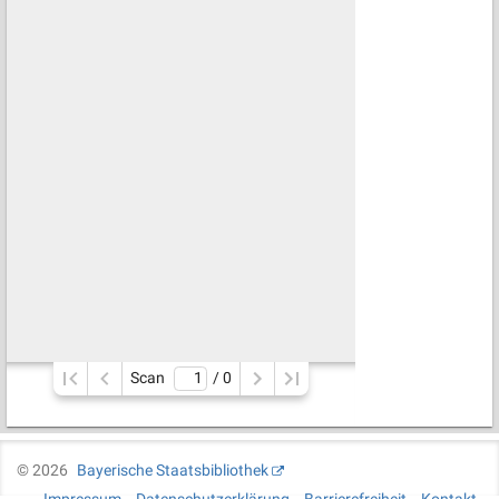
Scan
/ 
0
©
2026
Bayerische Staatsbibliothek
Impressum
Datenschutzerklärung
Barrierefreiheit
Kontakt