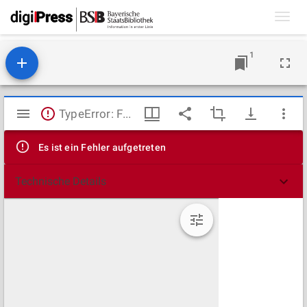
Toggl
navig
1
Mirador
TypeError: Failed to fetch
Viewer
Es ist ein Fehler aufgetreten
Technische Details