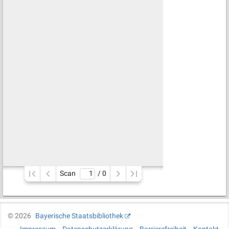
Scan
/ 
0
©
2026
Bayerische Staatsbibliothek
Impressum
Datenschutzerklärung
Barrierefreiheit
Kontakt