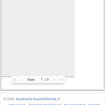
Scan
/ 
0
©
2026
Bayerische Staatsbibliothek
Impressum
Datenschutzerklärung
Barrierefreiheit
Kontakt