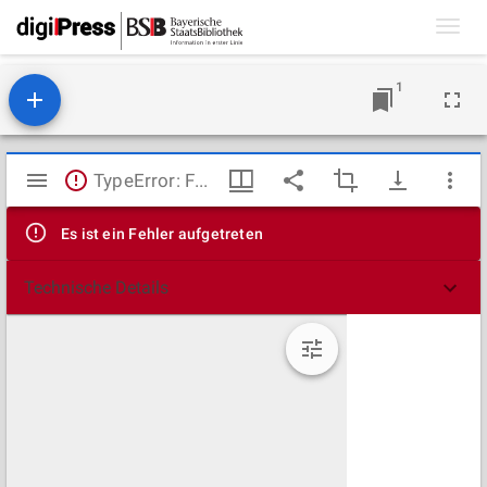
Toggl
navig
1
Mirador
TypeError: Failed to fetch
Viewer
Es ist ein Fehler aufgetreten
Technische Details