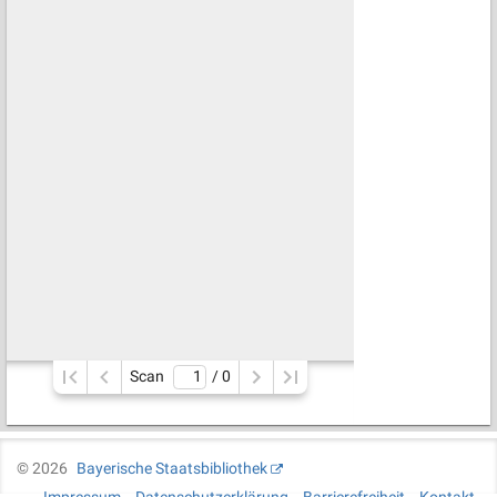
Scan
/ 
0
©
2026
Bayerische Staatsbibliothek
Impressum
Datenschutzerklärung
Barrierefreiheit
Kontakt