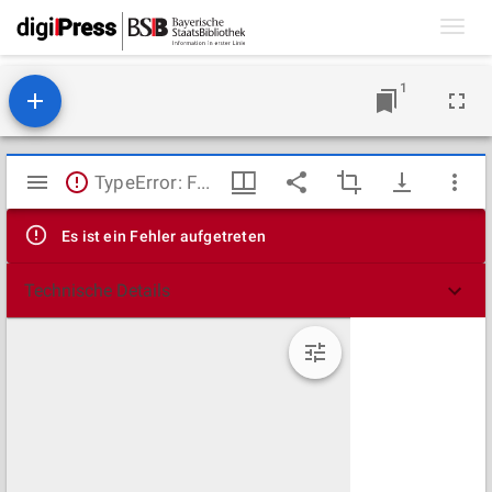
Toggl
navig
1
Mirador
TypeError: Failed to fetch
Viewer
Es ist ein Fehler aufgetreten
Technische Details