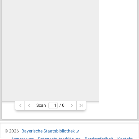
Scan
/ 
0
©
2026
Bayerische Staatsbibliothek
Impressum
Datenschutzerklärung
Barrierefreiheit
Kontakt