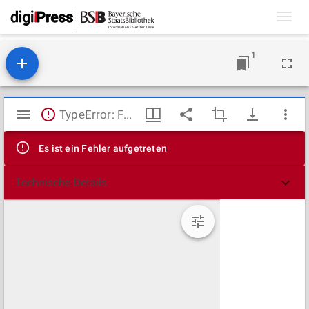
Toggl
navig
1
Mirador
TypeError: Failed to fetch
Viewer
Es ist ein Fehler aufgetreten
Technische Details