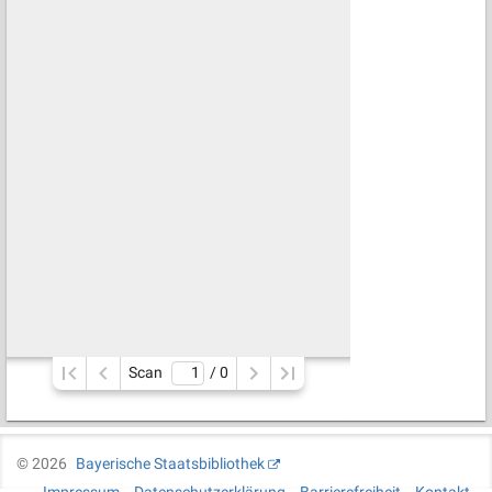
Scan
/ 
0
©
2026
Bayerische Staatsbibliothek
Impressum
Datenschutzerklärung
Barrierefreiheit
Kontakt