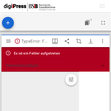
Toggl
navig
1
Mirador
TypeError: Failed to fetch
Viewer
Es ist ein Fehler aufgetreten
Technische Details