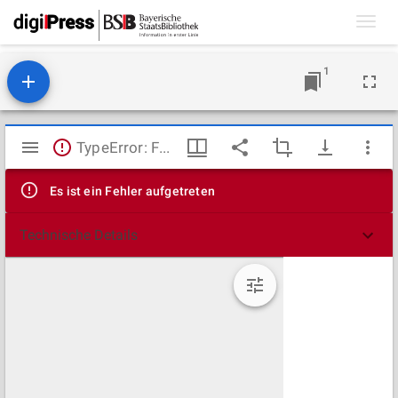
Toggl
navig
1
Mirador
TypeError: Failed to fetch
Viewer
Es ist ein Fehler aufgetreten
Technische Details