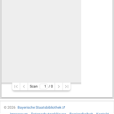
Scan
/ 
0
©
2026
Bayerische Staatsbibliothek
Impressum
Datenschutzerklärung
Barrierefreiheit
Kontakt