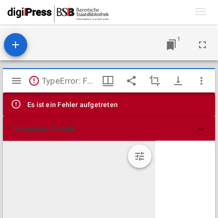
Toggl
navig
1
Mirador
TypeError: Failed to fetch
Viewer
Es ist ein Fehler aufgetreten
Technische Details