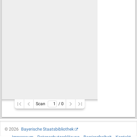
Scan
/ 
0
©
2026
Bayerische Staatsbibliothek
Impressum
Datenschutzerklärung
Barrierefreiheit
Kontakt