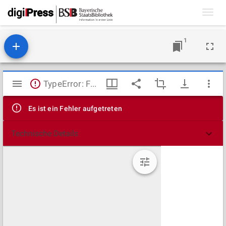
Toggl
navig
1
Mirador
TypeError: Failed to fetch
Viewer
Es ist ein Fehler aufgetreten
Technische Details