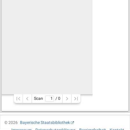
Scan
/ 
0
©
2026
Bayerische Staatsbibliothek
Impressum
Datenschutzerklärung
Barrierefreiheit
Kontakt