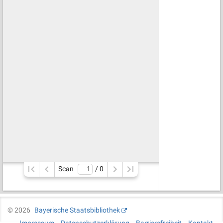
Scan
/ 
0
©
2026
Bayerische Staatsbibliothek
Impressum
Datenschutzerklärung
Barrierefreiheit
Kontakt