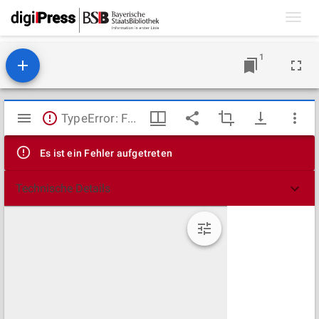
Toggl
navig
1
Mirador
TypeError: Failed to fetch
Viewer
Es ist ein Fehler aufgetreten
Technische Details