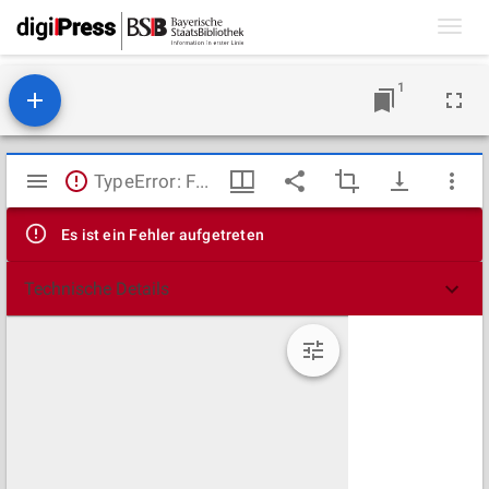
Toggl
navig
1
Mirador
TypeError: Failed to fetch
Viewer
Es ist ein Fehler aufgetreten
Technische Details