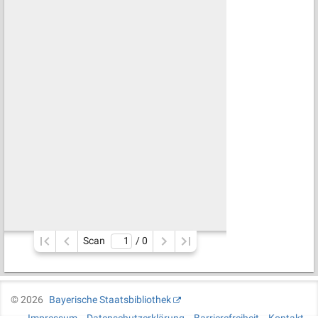
Scan
/ 
0
©
2026
Bayerische Staatsbibliothek
Impressum
Datenschutzerklärung
Barrierefreiheit
Kontakt