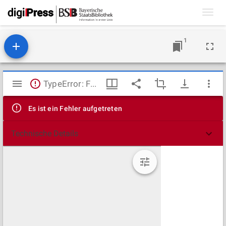
Toggl
navig
1
Mirador
TypeError: Failed to fetch
Viewer
Es ist ein Fehler aufgetreten
Technische Details