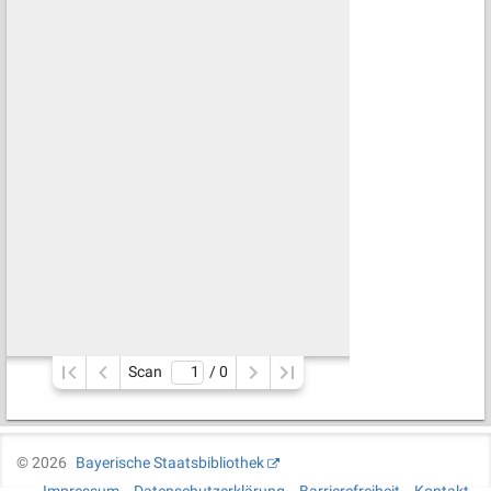
Scan
/ 
0
©
2026
Bayerische Staatsbibliothek
Impressum
Datenschutzerklärung
Barrierefreiheit
Kontakt