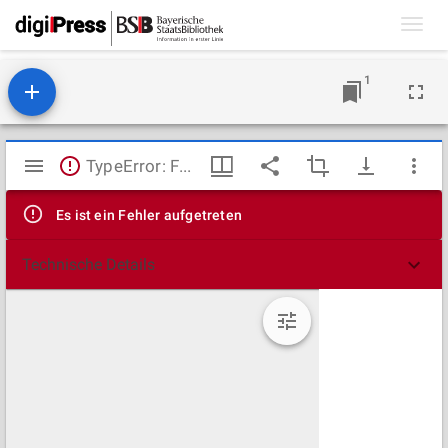
Toggl
navig
1
Mirador
TypeError: Failed to fetch
Viewer
Es ist ein Fehler aufgetreten
Technische Details