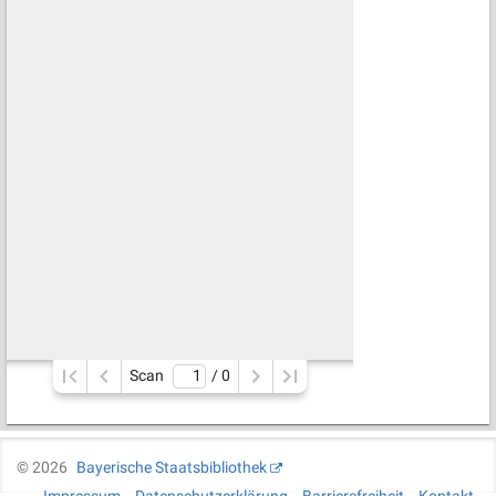
Scan
/ 
0
©
2026
Bayerische Staatsbibliothek
Impressum
Datenschutzerklärung
Barrierefreiheit
Kontakt