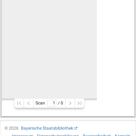
Scan
/ 
0
©
2026
Bayerische Staatsbibliothek
Impressum
Datenschutzerklärung
Barrierefreiheit
Kontakt