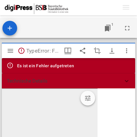
Toggl
navig
1
Mirador
TypeError: Failed to fetch
Viewer
Es ist ein Fehler aufgetreten
Technische Details