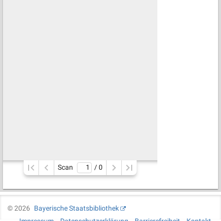
Scan
/ 
0
©
2026
Bayerische Staatsbibliothek
Impressum
Datenschutzerklärung
Barrierefreiheit
Kontakt