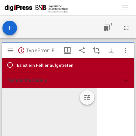
Toggl
navig
1
Mirador
TypeError: Failed to fetch
Viewer
Es ist ein Fehler aufgetreten
Technische Details