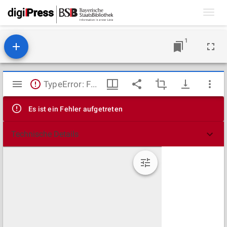
Toggl
navig
1
Mirador
TypeError: Failed to fetch
Viewer
Es ist ein Fehler aufgetreten
Technische Details