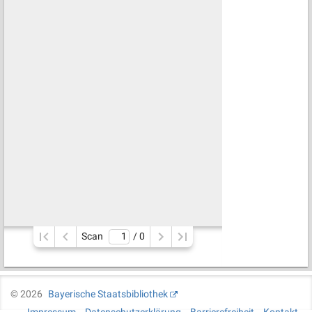
Scan
/ 
0
©
2026
Bayerische Staatsbibliothek
Impressum
Datenschutzerklärung
Barrierefreiheit
Kontakt