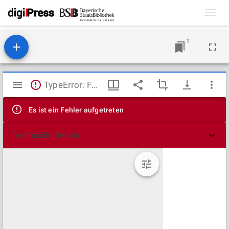
Toggl
navig
1
Mirador
TypeError: Failed to fetch
Viewer
Es ist ein Fehler aufgetreten
Technische Details