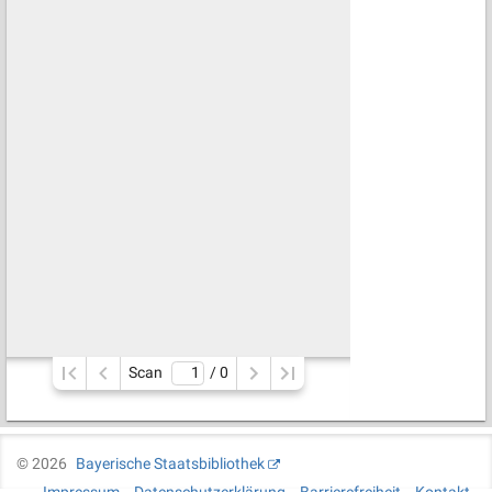
Scan
/ 
0
©
2026
Bayerische Staatsbibliothek
Impressum
Datenschutzerklärung
Barrierefreiheit
Kontakt