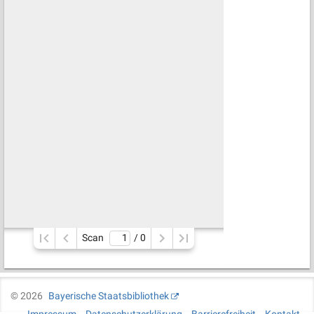
Scan
/ 
0
©
2026
Bayerische Staatsbibliothek
Impressum
Datenschutzerklärung
Barrierefreiheit
Kontakt