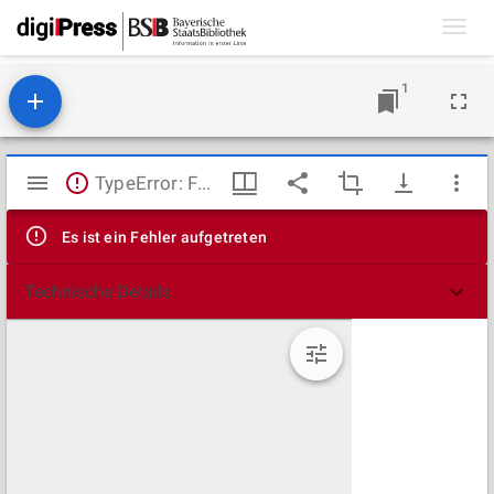
Toggl
navig
1
Mirador
TypeError: Failed to fetch
Viewer
Es ist ein Fehler aufgetreten
Technische Details