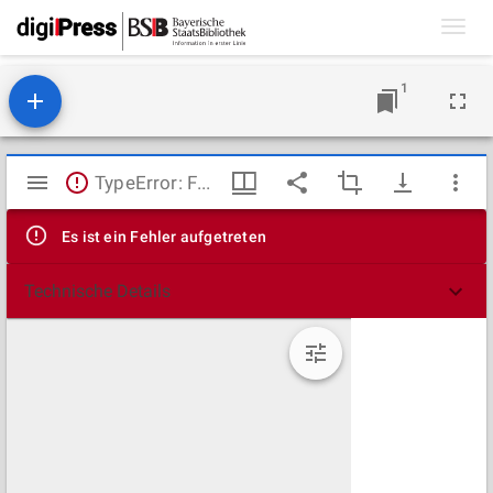
Toggl
navig
1
Mirador
TypeError: Failed to fetch
Viewer
Es ist ein Fehler aufgetreten
Technische Details