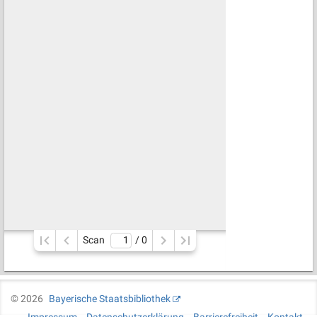
Scan
/ 
0
©
2026
Bayerische Staatsbibliothek
Impressum
Datenschutzerklärung
Barrierefreiheit
Kontakt