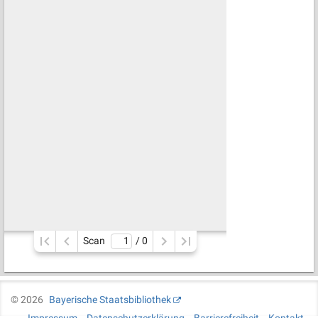
Scan
/ 
0
©
2026
Bayerische Staatsbibliothek
Impressum
Datenschutzerklärung
Barrierefreiheit
Kontakt