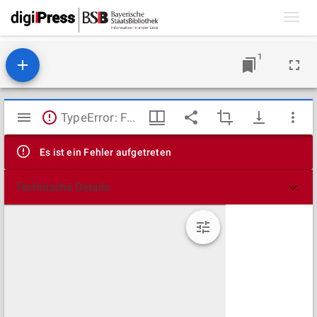
Toggl
navig
1
Mirador
TypeError: Failed to fetch
Viewer
Es ist ein Fehler aufgetreten
Technische Details