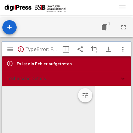
Toggl
navig
1
Mirador
TypeError: Failed to fetch
Viewer
Es ist ein Fehler aufgetreten
Technische Details