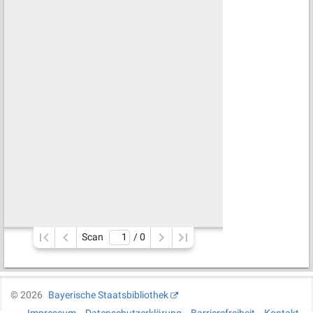
Scan
/ 
0
©
2026
Bayerische Staatsbibliothek
Impressum
Datenschutzerklärung
Barrierefreiheit
Kontakt