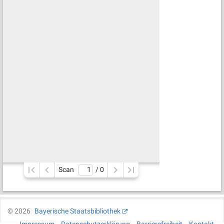
Scan
/ 
0
©
2026
Bayerische Staatsbibliothek
Impressum
Datenschutzerklärung
Barrierefreiheit
Kontakt