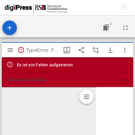
Toggl
navig
1
Mirador
TypeError: Failed to fetch
Viewer
Es ist ein Fehler aufgetreten
Technische Details