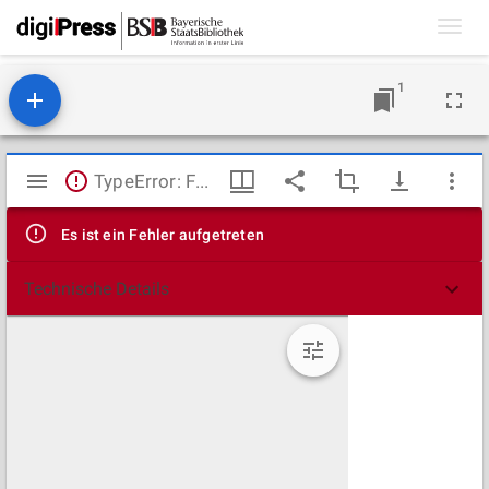
Toggl
navig
1
Mirador
TypeError: Failed to fetch
Viewer
Es ist ein Fehler aufgetreten
Technische Details