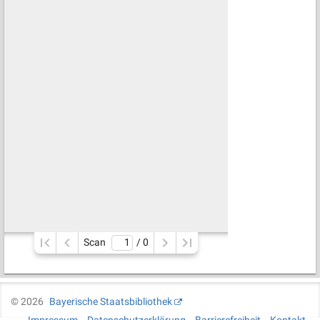
Scan
/ 
0
©
2026
Bayerische Staatsbibliothek
Impressum
Datenschutzerklärung
Barrierefreiheit
Kontakt