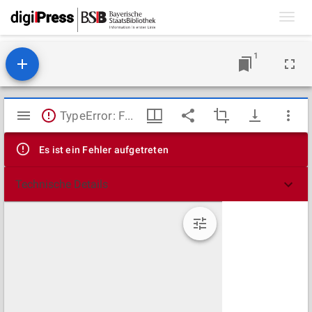
Toggl
navig
1
Mirador
TypeError: Failed to fetch
Viewer
Es ist ein Fehler aufgetreten
Technische Details