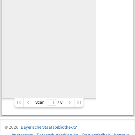
Scan
/ 
0
©
2026
Bayerische Staatsbibliothek
Impressum
Datenschutzerklärung
Barrierefreiheit
Kontakt