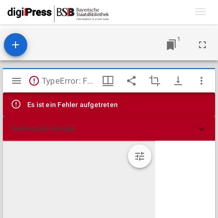
Toggl
navig
1
Mirador
TypeError: Failed to fetch
Viewer
Es ist ein Fehler aufgetreten
Technische Details