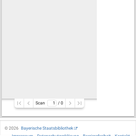
Scan
/ 
0
©
2026
Bayerische Staatsbibliothek
Impressum
Datenschutzerklärung
Barrierefreiheit
Kontakt