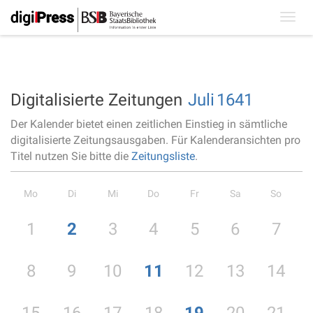
Toggl
navig
Digitalisierte Zeitungen
Juli
1641
Der Kalender bietet einen zeitlichen Einstieg in sämtliche
digitalisierte Zeitungsausgaben. Für Kalenderansichten pro
Titel nutzen Sie bitte die
Zeitungsliste
.
Mo
Di
Mi
Do
Fr
Sa
So
1
2
3
4
5
6
7
8
9
10
11
12
13
14