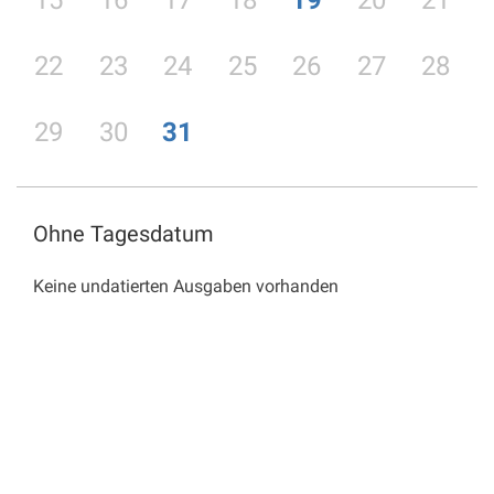
15
16
17
18
19
20
21
22
23
24
25
26
27
28
29
30
31
Ohne Tagesdatum
Keine undatierten Ausgaben vorhanden