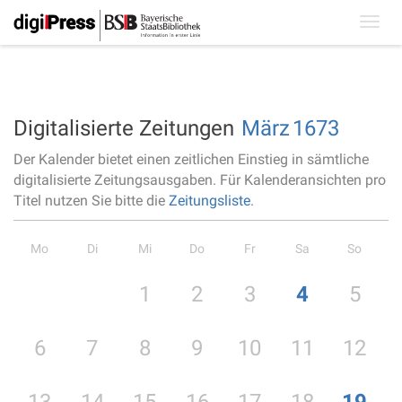
Toggl
navig
Digitalisierte Zeitungen
März
1673
Der Kalender bietet einen zeitlichen Einstieg in sämtliche
digitalisierte Zeitungsausgaben. Für Kalenderansichten pro
Titel nutzen Sie bitte die
Zeitungsliste
.
Mo
Di
Mi
Do
Fr
Sa
So
1
2
3
4
5
6
7
8
9
10
11
12