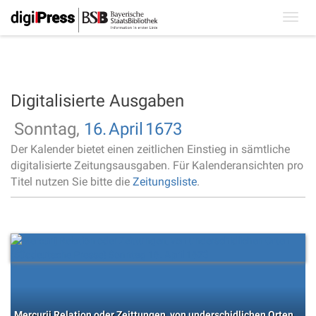
Toggl
navig
Digitalisierte Ausgaben
Sonntag,
16.
April
1673
Der Kalender bietet einen zeitlichen Einstieg in sämtliche
digitalisierte Zeitungsausgaben. Für Kalenderansichten pro
Titel nutzen Sie bitte die
Zeitungsliste
.
Mercurij Relation oder Zeittungen, von underschidlichen Orten