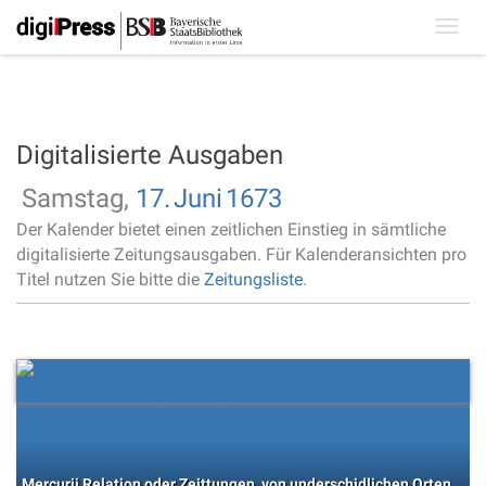
Toggl
navig
Digitalisierte Ausgaben
Samstag,
17.
Juni
1673
Der Kalender bietet einen zeitlichen Einstieg in sämtliche
digitalisierte Zeitungsausgaben. Für Kalenderansichten pro
Titel nutzen Sie bitte die
Zeitungsliste
.
Mercurij Relation oder Zeittungen, von underschidlichen Orten