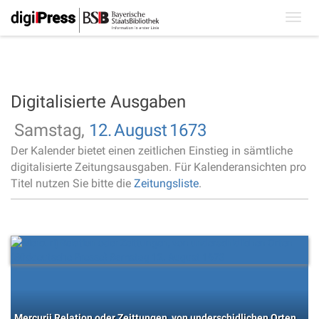
Toggl
navig
Digitalisierte Ausgaben
Samstag,
12.
August
1673
Der Kalender bietet einen zeitlichen Einstieg in sämtliche
digitalisierte Zeitungsausgaben. Für Kalenderansichten pro
Titel nutzen Sie bitte die
Zeitungsliste
.
Mercurij Relation oder Zeittungen, von underschidlichen Orten