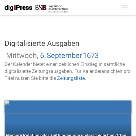
Toggl
navig
Digitalisierte Ausgaben
Mittwoch,
6.
September
1673
Der Kalender bietet einen zeitlichen Einstieg in sämtliche
digitalisierte Zeitungsausgaben. Für Kalenderansichten pro
Titel nutzen Sie bitte die
Zeitungsliste
.
Mercurij Relation oder Zeittungen, von underschidlichen Orten