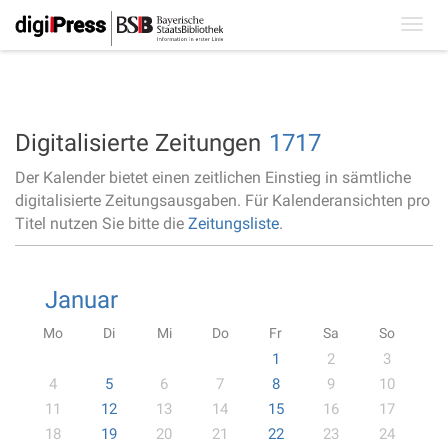
Toggl
navig
Digitalisierte Zeitungen
1717
Der Kalender bietet einen zeitlichen Einstieg in sämtliche
digitalisierte Zeitungsausgaben. Für Kalenderansichten pro
Titel nutzen Sie bitte die
Zeitungsliste
.
Januar
Mo
Di
Mi
Do
Fr
Sa
So
1
2
3
4
5
6
7
8
9
10
11
12
13
14
15
16
17
18
19
20
21
22
23
24