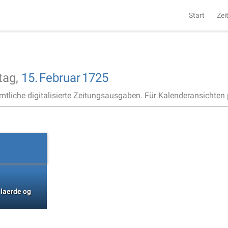
Start
Zei
tag,
15.
Februar
1725
ämtliche digitalisierte Zeitungsausgaben. Für Kalenderansichten p
 laerde og