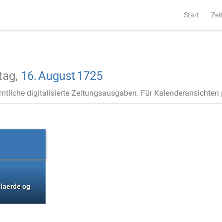
Start
Zei
tag,
16.
August
1725
ämtliche digitalisierte Zeitungsausgaben. Für Kalenderansichten p
 laerde og