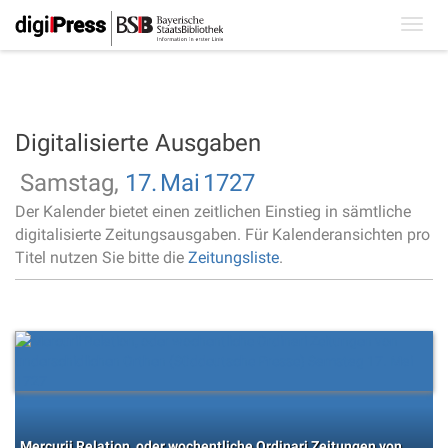
Toggl
navig
Digitalisierte Ausgaben
Samstag,
17.
Mai
1727
Der Kalender bietet einen zeitlichen Einstieg in sämtliche
digitalisierte Zeitungsausgaben. Für Kalenderansichten pro
Titel nutzen Sie bitte die
Zeitungsliste
.
Mercurii Relation, oder wochentliche Ordinari Zeitungen von