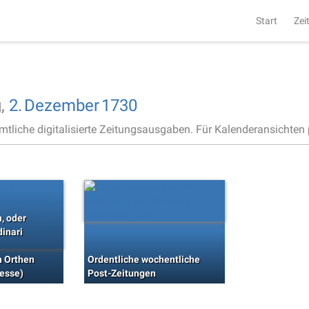
Start
Zei
,
2.
Dezember
1730
ämtliche digitalisierte Zeitungsausgaben. Für Kalenderansichten p
n, oder
inari
n Orthen
Ordentliche wochentliche
esse)
Post-Zeitungen