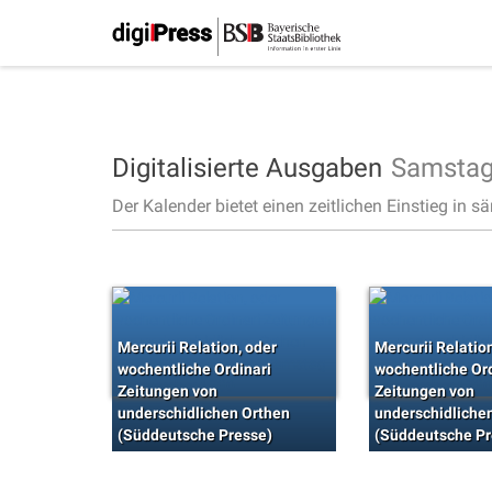
Digitalisierte Ausgaben
Samstag
Der Kalender bietet einen zeitlichen Einstieg in s
Mercurii Relation, oder
Mercurii Relatio
wochentliche Ordinari
wochentliche Ord
Zeitungen von
Zeitungen von
underschidlichen Orthen
underschidliche
(Süddeutsche Presse)
(Süddeutsche Pr