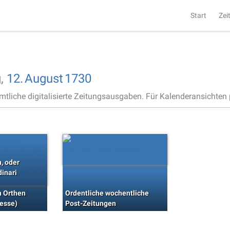
Start
Zei
,
12.
August
1730
ämtliche digitalisierte Zeitungsausgaben. Für Kalenderansichten p
n, oder
inari
n Orthen
Ordentliche wochentliche
esse)
Post-Zeitungen