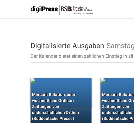
Digitalisierte Ausgaben
Samstag
Der Kalender bietet einen zeitlichen Einstieg in s
Mercurii Relation, oder
Mercurii Relatio
wochentliche Ordinari
wochentliche Ord
Zeitungen von
Zeitungen von
underschidlichen Orthen
underschidliche
(Süddeutsche Presse)
(Süddeutsche Pr