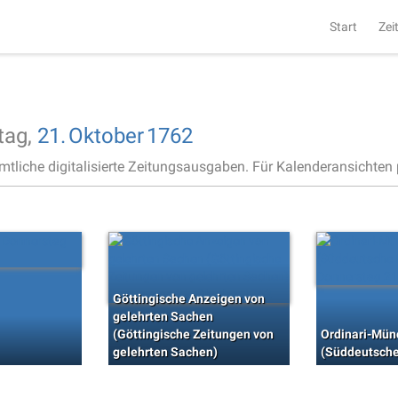
Start
Zei
tag,
21.
Oktober
1762
ämtliche digitalisierte Zeitungsausgaben. Für Kalenderansichten p
Göttingische Anzeigen von
gelehrten Sachen
(Göttingische Zeitungen von
Ordinari-Mün
gelehrten Sachen)
(Süddeutsche