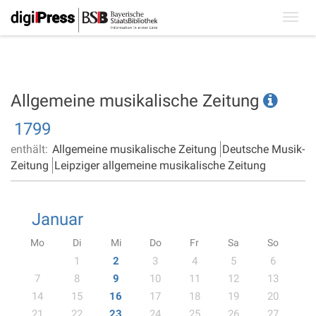
Toggl
navig
Allgemeine musikalische Zeitung
1799
enthält:
Allgemeine musikalische Zeitung
Deutsche Musik-
Zeitung
Leipziger allgemeine musikalische Zeitung
Januar
Mo
Di
Mi
Do
Fr
Sa
So
1
2
3
4
5
6
7
8
9
10
11
12
13
14
15
16
17
18
19
20
21
22
23
24
25
26
27