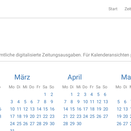
Start
Zei
ämtliche digitalisierte Zeitungsausgaben. Für Kalenderansichten p
März
April
Ma
o
Mo
Di
Mi
Do
Fr
Sa
So
Mo
Di
Mi
Do
Fr
Sa
So
Mo
Di
1
2
1
2
3
4
5
6
3
4
5
6
7
8
9
7
8
9
10
11
12
13
5
6
6
10
11
12
13
14
15
16
14
15
16
17
18
19
20
12
13
3
17
18
19
20
21
22
23
21
22
23
24
25
26
27
19
20
24
25
26
27
28
29
30
28
29
30
26
27