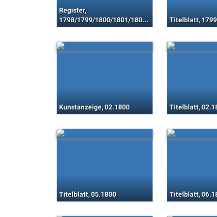
Register,
1798/1799/1800/1801/1802/1803/1804/1805/1806/1807/1808/1809/1810/1811/1812/1813/1814/1815/1816/1817/1818
Titelblatt, 179
Kunstanzeige, 02.1800
Titelblatt, 02.
Titelblatt, 05.1800
Titelblatt, 06.